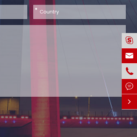
*




