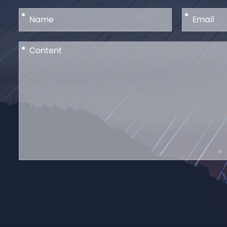
*
*
*