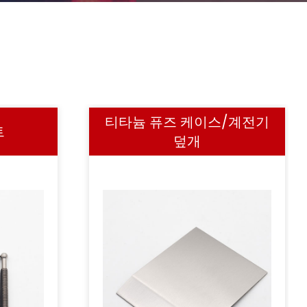
티타늄 퓨즈 케이스/계전기
트
덮개