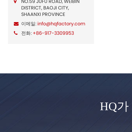
NO.59 JUFU ROAD, WEIBIN
DISTRICT, BAOJI CITY,
SHAANXI PROVINCE
이메일:
info@hqfactory.com
전화:
+86-917-3309953
HQ가