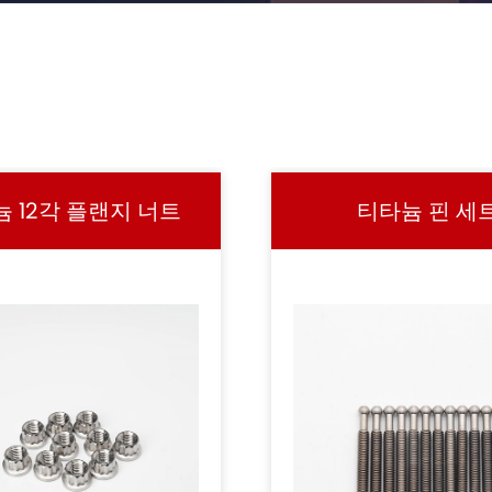
 12각 플랜지 너트
티타늄 핀 세