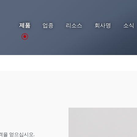
제품
업종
리소스
회사명
소식
격을 얻으십시오.