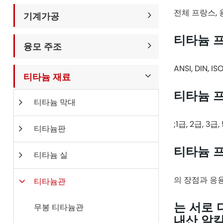
전체 프랑스,
기계가공
티타늄 
융모 주조
ANSI, DIN, IS
티타늄 재료
티타늄 
티타늄 막대
;1급, 2급, 3급,
티타늄판
티타늄 프랑
티타늄 실
의 장점과 응
티타늄관
는 서로 
무봉 티타늄관
내산 알